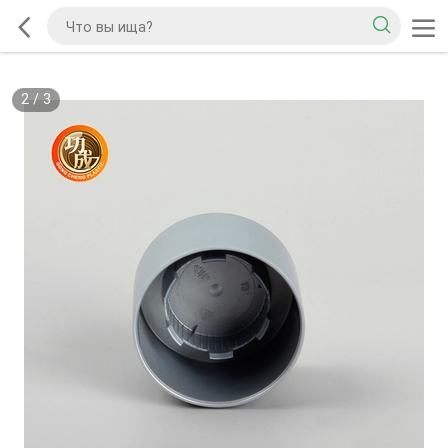
2
/
3