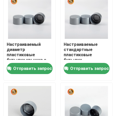
VR - шоу
О Компании
Настраиваемый
Настраиваемые
Наша фабрика
диаметр
стандартные
пластиковые
пластиковые
бутылки крышка с
бутылки
контроль качества
различными цветами
Отправить запрос
Отправить запрос
прозрачный
контактные данные
Новости
Пластиковая бутылка таблетки