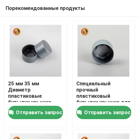
Порекомендованные продукты
25 мм 35 мм
Специальный
Диаметр
прочный
пластиковые
пластиковый
Главная страница
бутылки крышка
бутылки крышка для
предотвращает
пропускной
Отправить запрос
Отправить запрос
разливы легко
способности Тип
Продукция
очистить
уплотнения
Ролики