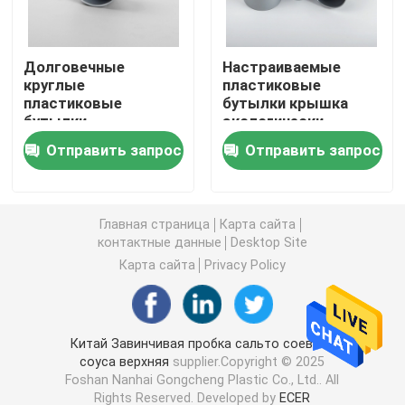
Пластиковая бутылка соуса выжимкы
Долговечные
Настраиваемые
круглые
пластиковые
пластиковые
бутылки крышка
Бутылка тензида прачечной
бутылки
экологически
чистые
Отправить запрос
Отправить запрос
перерабатываемые
Пестициды упаковывая бутылки
Копилка конфеты
Главная страница
Карта сайта
контактные данные
Desktop Site
Карта сайта
Privacy Policy
Пластиковая крышка бутылок
Пластиковая бутылка таблетирует
Китай Завинчивая пробка сальто соевого
соуса верхняя
supplier.Copyright © 2025
Foshan Nanhai Gongcheng Plastic Co., Ltd.. All
Пластиковые бутылки Condiment
Rights Reserved. Developed by
ECER