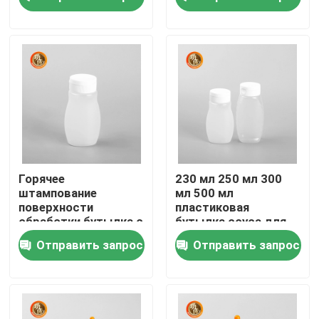
горячего штамповки
VR - шоу
О Компании
Наша фабрика
контроль качества
Горячее
230 мл 250 мл 300
штампование
мл 500 мл
поверхности
пластиковая
контактные данные
обработки бутылка с
бутылка соуса для
приправой с
приправы
Отправить запрос
Отправить запрос
крышкой легко
сжимать
Новости
Пластиковая бутылка таблетки