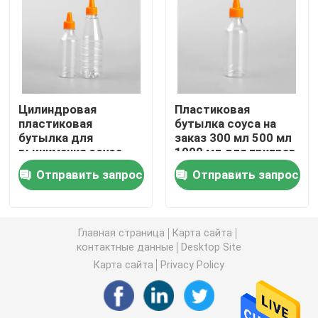
Пластиковая бутылка соуса выжимкы
Бутылка тензида прачечной
Цилиндровая
Пластиковая
пластиковая
бутылка соуса на
Пестициды упаковывая бутылки
бутылка для
заказ 300 мл 500 мл
выжимания соуса
1000 мл для приправ
для выжимания
и специй
Копилка конфеты
Отправить запрос
Отправить запрос
соуса для
выжимания
Контейнер для
Пластиковая крышка бутылок
закрытия Тип
Главная страница
Карта сайта
контактные данные
Desktop Site
Пластиковая бутылка таблетирует
Карта сайта
Privacy Policy
Пластиковые бутылки Condiment