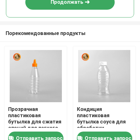
Продолжать
Порекомендованные продукты
Главная страница
Прозрачная
Кондиция
пластиковая
пластиковая
Продукция
бутылка для сжатия
бутылка соуса для
специй для легкого
обработки
заполнения
поверхности
Отправить запрос
Отправить запрос
Ролики