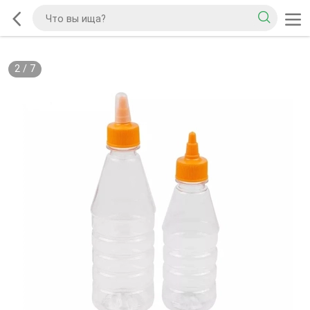
2
/
7