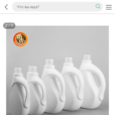
2
/
5