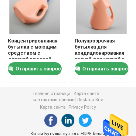
Пластиковая бутылка соуса выжимкы
Бутылка тензида прачечной
Концентрированная
Полупрозрачная
бутылка с моющим
бутылка для
средством с
кондиционирования
Пестициды упаковывая бутылки
детской защитой,
тканей для мягкой и
защищенной от
чистой одежды,
Отправить запрос
Отправить запрос
повреждений,
устойчивая к
Копилка конфеты
безопасной от
химическим
ударов
веществам
Пластиковая крышка бутылок
Главная страница
Карта сайта
контактные данные
Desktop Site
Карта сайта
Privacy Policy
Пластиковая бутылка таблетирует
Пластиковые бутылки Condiment
Китай Бутылка пустого HDPE белая