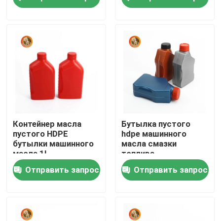
масла ярлыка
машинного масла 2
литров
VR - шоу
О Компании
Наша фабрика
контроль качества
Контейнер масла
Бутылка пустого
пустого HDPE
hdpe машинного
бутылки машинного
масла смазки
контактные данные
масла 1L
топлива
автомобильный
автотракторного
Отправить запрос
Отправить запрос
масла бензинового
двигателя
Новости
пластиковая
Пластиковая бутылка таблетки