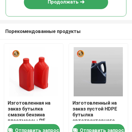
Продолжать
Порекомендованные продукты
Главная страница
Изготовленная на
Изготовленный на
заказ бутылка
заказ пустой HDPE
Продукция
смазки бензина
бутылка
пластмассы PE
автотракторного
бутылки машинного
масла контейнера
Отправить запрос
Отправить запрос
Ролики