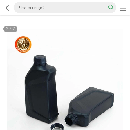
2
/
7