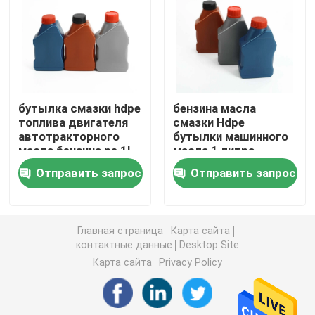
Пластиковая бутылка соуса выжимкы
Бутылка тензида прачечной
бутылка смазки hdpe
бензина масла
топлива двигателя
смазки Hdpe
Пестициды упаковывая бутылки
автотракторного
бутылки машинного
масла бензина pe 1l
масла 1 литра
свободного образца
бутылка
Копилка конфеты
Отправить запрос
Отправить запрос
пустая
пластикового
пустого пластиковая
Пластиковая крышка бутылок
Главная страница
Карта сайта
контактные данные
Desktop Site
Пластиковая бутылка таблетирует
Карта сайта
Privacy Policy
Пластиковые бутылки Condiment