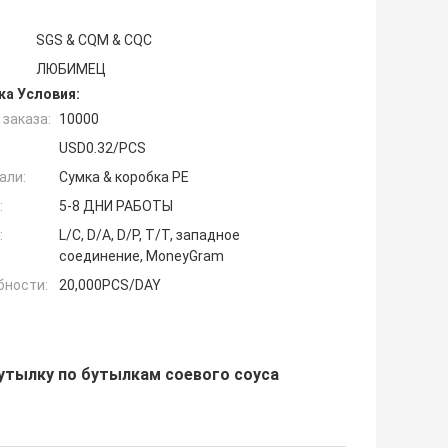
SGS & CQM & CQC
ЛЮБИМЕЦ
ка Условия:
заказа:
10000
USD0.32/PCS
али:
Сумка & коробка PE
:
5-8 ДНИ РАБОТЫ
:
L/C, D/A, D/P, T/T, западное
соединение, MoneyGram
бности:
20,000PCS/DAY
утылку по бутылкам соевого соуса