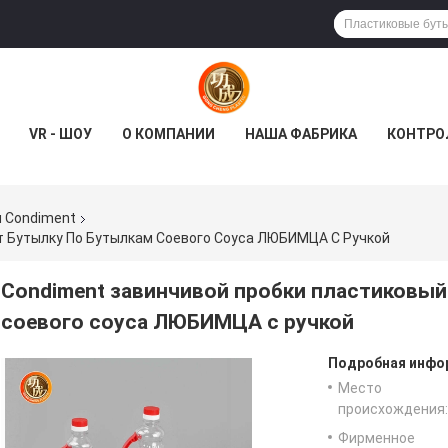
VR - ШОУ
О КОМПАНИИ
НАША ФАБРИКА
КОНТРО
 Condiment
т Бутылку По Бутылкам Соевого Соуса ЛЮБИМЦА С Ручкой
Condiment завинчивой пробки пластиковый
соевого соуса ЛЮБИМЦА с ручкой
Подробная инфор
Место
происхождения:
Фирменное