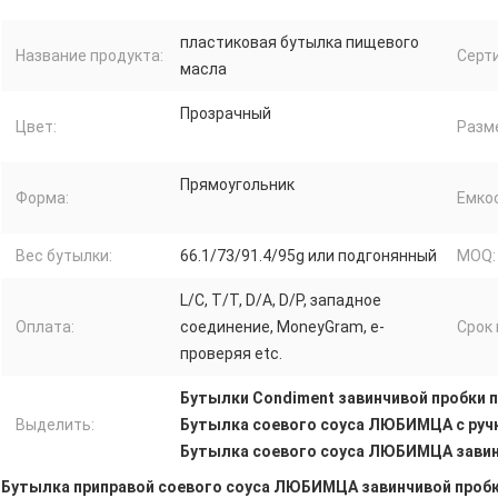
пластиковая бутылка пищевого
Название продукта:
Серт
масла
Прозрачный
Цвет:
Разм
Прямоугольник
Форма:
Емко
Вес бутылки:
66.1/73/91.4/95g или подгонянный
MOQ:
L/C, T/T, D/A, D/P, западное
Оплата:
соединение, MoneyGram, e-
Срок 
проверяя etc.
Бутылки Condiment завинчивой пробки 
Выделить:
Бутылка соевого соуса ЛЮБИМЦА с руч
Бутылка соевого соуса ЛЮБИМЦА завин
Бутылка приправой соевого соуса ЛЮБИМЦА завинчивой пробк