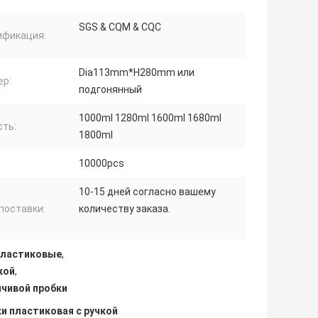
SGS & CQM & CQC
ификация:
Dia113mm*H280mm или
ер:
подгонянный
1000ml 1280ml 1600ml 1680ml
сть:
1800ml
10000pcs
10-15 дней согласно вашему
поставки:
количеству заказа.
пластиковые
,
кой
,
чивой пробки
и пластиковая с ручкой