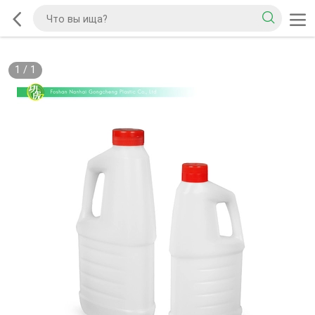
1
/
1