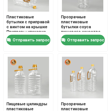
VR - шоу
Пластиковые
Прозрачные
бутылки с приправой
пластиковые
с винтом на крышке
бутылки соуса
О Компании
Приправы упаковка
пищевого качества
1000ml-1800ml
Цилиндровая
Отправить запрос
Отправить запрос
Вместимость
упаковка 1000ml-
Наша фабрика
1800ml вместимость
контроль качества
контактные данные
Новости
Пищевые цилиндры
Прозрачные
Пластиковая бутылка таблетки
пластиковые
пластиковые