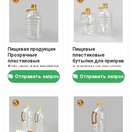
Пищевая продукция
Пищевые
Прозрачные
пластиковые
пластиковые
бутылки для приправ
бутылки для приправ
с винтом на крышке
Приправы
опции
Отправить запрос
Отправить запрос
Цилиндровая
индивидуального
упаковка 1000
веса идеально
мл-1800 мл
подходят для
Главная страница
упаковки приправ
Продукция
Ролики