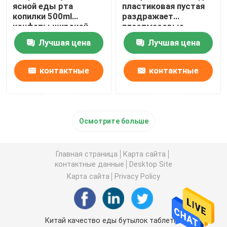
ясной еды рта
пластиковая пустая
копилки 500ml
раздражает
конфеты широкой
пластмасовые
пластиковые с
контейнеры широкого
Лучшая цена
Лучшая цена
крышками винта
рта 500ml 1000ml
верхними
контактные
контактные
данные
данные
Осмотрите больше
Главная страница
Карта сайта
контактные данные
Desktop Site
Карта сайта
Privacy Policy
Китай качество еды бутылок таблетки