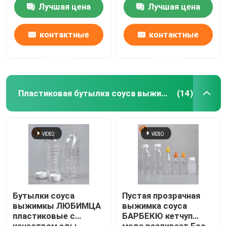
пластиковой
верхние контейнеры
Лучшая цена
Лучшая цена
упаковывая
таблетки
контактные
контактные
данные
данные
Пластиковая бутылка соуса выжимкы
(14)
Главная страница
Продукция
Бутылки соуса
Пустая прозрачная
выжимкы ЛЮБИМЦА
выжимка соуса
пластиковые с
БАРБЕКЮ кетчуп
Ролики
качеством еды
меда разливает Eco