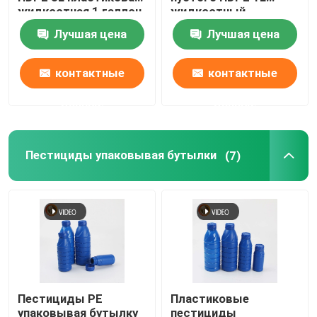
жидкостная 1 галлон
жидкостный
детержентный
Лучшая цена
Лучшая цена
Пластиковая бутылка соуса выжимкы
изготовленный на
заказ
контактные
контактные
Бутылка тензида прачечной
данные
данные
Пестициды упаковывая бутылки
Пестициды упаковывая бутылки
(7)
Копилка конфеты
Пластиковая крышка бутылок
Пластиковая бутылка таблетирует
Пестициды PE
Пластиковые
Пластиковые бутылки Condiment
упаковывая бутылку
пестициды