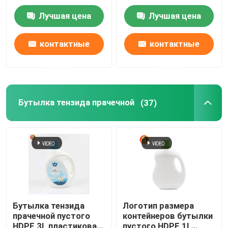
сальто крышки
по бутылкам
Лучшая цена
Лучшая цена
верхним
дружелюбное
VR - шоу
контактные
контактные
О Компании
данные
данные
Наша фабрика
Бутылка тензида прачечной
(37)
контроль качества
контактные данные
Новости
Бутылка тензида
Логотип размера
прачечной пустого
контейнеров бутылки
Пластиковая бутылка таблетки
HDPE 3L пластиковая
пустого HDPE 1L