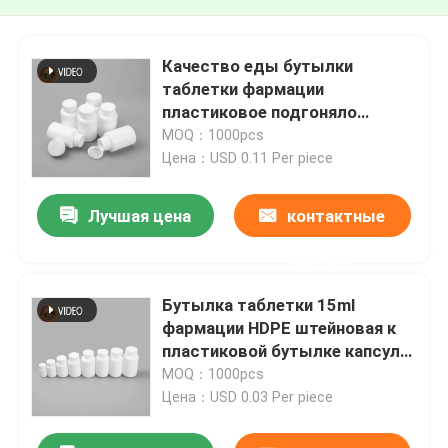
Качество еды бутылки
таблетки фармации
пластиковое подгоняло
печатание экрана логотипа
MOQ：1000pcs
Цена：USD 0.11 Per piece
Лучшая цена
контактные
данные
Бутылка таблетки 15ml
фармации HDPE штейновая к
пластиковой бутылке капсулы
200ml
MOQ：1000pcs
Цена：USD 0.03 Per piece